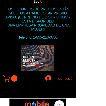
1967.
LOS EJEMPLOS DE PRECIOS ESTÁN
SUJETOS A CAMBIOS SIN PREVIO
AVISO. ¡EL PRECIO DE DISTRIBUIDOR
ESTÁ DISPONIBLE!
¡UNA EMPRESA PROPIEDAD DE UNA
MUJER!
Teléfono:
1-855-210-0700
Iniciar sesión