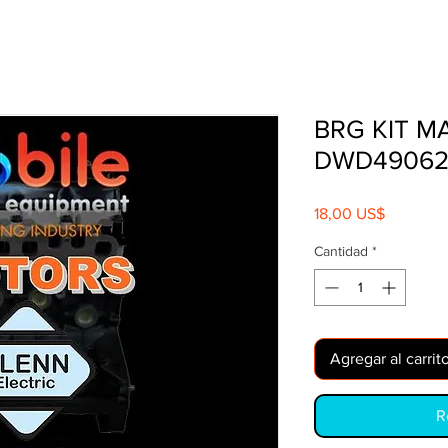
BRG KIT M
DWD49062
Precio
18,00 US$
Cantidad
*
Agregar al carrit
R