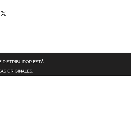
llers
Gearboxes
Contact Us
New Page
More
E DISTRIBUIDOR ESTÁ
AS ORIGINALES.
Horas de operación
Lunes a viernes. 8 a. M. T0 5 p. M.
se sentó.
sol