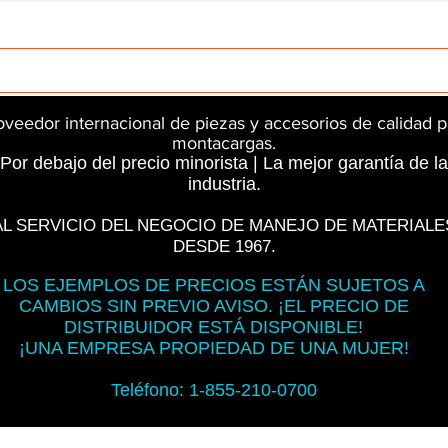
rts
InMotion
CFR Parts
SME / NetGain
Contro
oveedor internacional de piezas y accesorios de calidad p
montacargas.
Por debajo del precio minorista | La mejor garantía de la
industria.
AL SERVICIO DEL NEGOCIO DE MANEJO DE MATERIALE
DESDE 1967.
LOS EJEMPLOS DE PRECIOS ESTÁN SUJETOS A
CAMBIOS SIN PREVIO AVISO. ¡EL PRECIO DE
DISTRIBUIDOR ESTÁ DISPONIBLE!
¡UNA EMPRESA PROPIEDAD DE UNA MUJER!
Teléfono: 1-855-210-0700