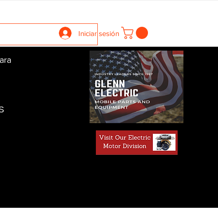
llers
Gearboxes
Contact Us
New Page
More
Iniciar sesión
ara
S