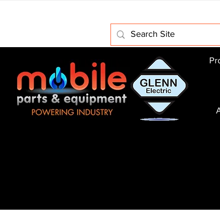
Home
About Us
Electric Motors
Schabmuller Pa
Pr