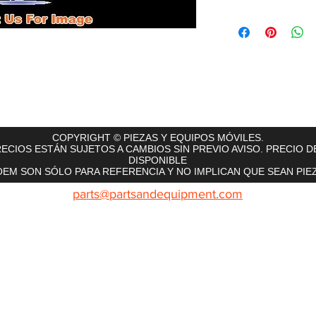
rts
InMotion
CFR Parts
SME / NetGain
Contro
COPYRIGHT © PIEZAS Y EQUIPOS MÓVILES.
ECIOS ESTÁN SUJETOS A CAMBIOS SIN PREVIO AVISO. PRECIO D
DISPONIBLE
EM SON SÓLO PARA REFERENCIA Y NO IMPLICAN QUE SEAN PIEZ
parts@partsandequipment.com
LLAMENOS: 855.210.0700