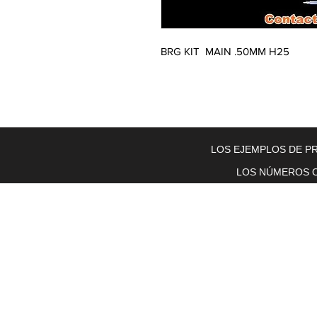
BRG KIT  MAIN .50MM H25
Home
About Us
Electric Motors
Schabmuller Pa
LOS EJEMPLOS DE PR
LOS NÚMEROS O
Piezas y equipos móviles y Glenn
Electric
200 W. 6th Street
Lockport, IL 60441