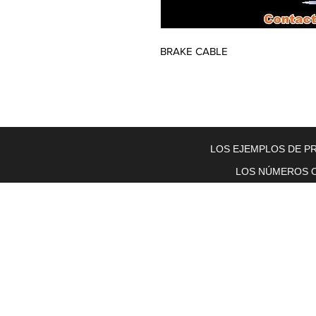
BRAKE CABLE
Home
About Us
Electric Motors
Schabmuller Pa
LOS EJEMPLOS DE PR
LOS NÚMEROS O
Piezas y equipos móviles y Glenn
Electric
200 W. 6th Street
Lockport, IL 60441