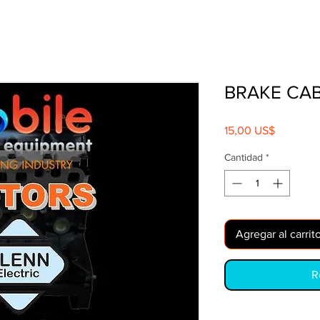
BRAKE CAB
Precio
15,00 US$
Cantidad
*
Agregar al carrit
R