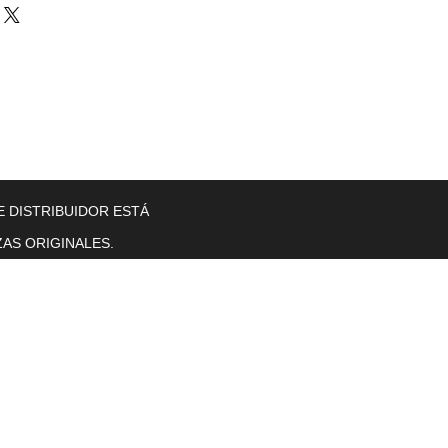
llers
Gearboxes
Contact Us
New Page
More
E DISTRIBUIDOR ESTÁ
AS ORIGINALES.
Horas de operación
Lunes a viernes. 8 a. M. T0 5 p. M.
se sentó.
sol