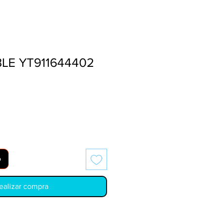
LE YT911644402
o
ealizar compra