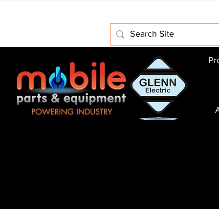
Home
About Us
Electric Motors
Schabmuller Pa
Pr