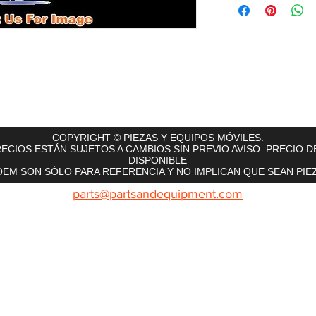
rts
InMotion
CFR Parts
SME / NetGain
Contro
COPYRIGHT © PIEZAS Y EQUIPOS MÓVILES.
ECIOS ESTÁN SUJETOS A CAMBIOS SIN PREVIO AVISO. PRECIO D
DISPONIBLE
EM SON SÓLO PARA REFERENCIA Y NO IMPLICAN QUE SEAN PIEZ
parts@partsandequipment.com
LLAMENOS: 855.210.0700