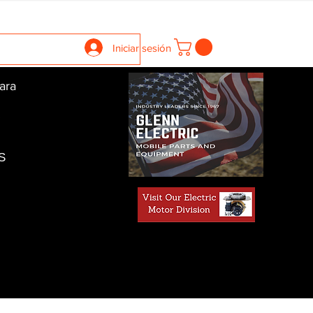
llers
Gearboxes
Contact Us
New Page
More
Iniciar sesión
ara
S