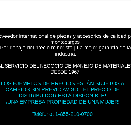
rts
InMotion
CFR Parts
SME / NetGain
Contro
oveedor internacional de piezas y accesorios de calidad p
montacargas.
Por debajo del precio minorista | La mejor garantía de la
industria.
AL SERVICIO DEL NEGOCIO DE MANEJO DE MATERIALE
DESDE 1967.
LOS EJEMPLOS DE PRECIOS ESTÁN SUJETOS A
CAMBIOS SIN PREVIO AVISO. ¡EL PRECIO DE
DISTRIBUIDOR ESTÁ DISPONIBLE!
¡UNA EMPRESA PROPIEDAD DE UNA MUJER!
Teléfono: 1-855-210-0700