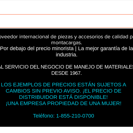
rts
InMotion
CFR Parts
SME / NetGain
Contro
oveedor internacional de piezas y accesorios de calidad p
montacargas.
Por debajo del precio minorista | La mejor garantía de la
industria.
AL SERVICIO DEL NEGOCIO DE MANEJO DE MATERIALE
DESDE 1967.
LOS EJEMPLOS DE PRECIOS ESTÁN SUJETOS A
CAMBIOS SIN PREVIO AVISO. ¡EL PRECIO DE
DISTRIBUIDOR ESTÁ DISPONIBLE!
¡UNA EMPRESA PROPIEDAD DE UNA MUJER!
Teléfono: 1-855-210-0700