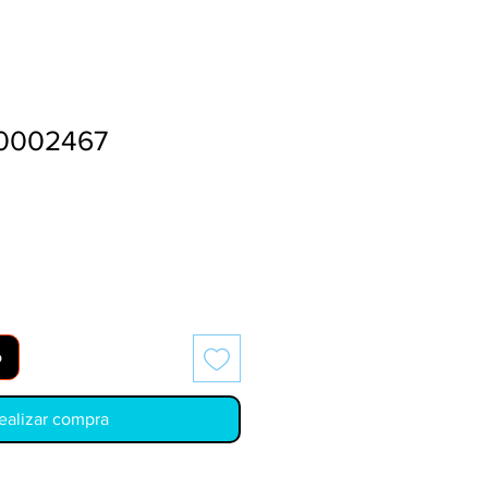
0002467
o
ealizar compra