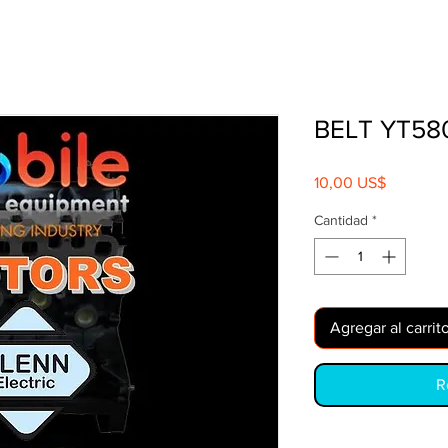
BELT YT58
Precio
10,00 US$
Cantidad
*
Agregar al carrit
R