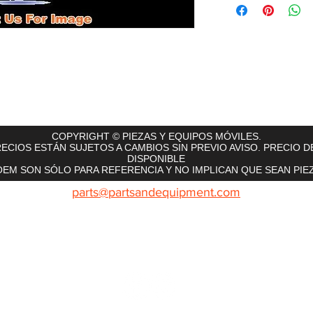
rts
InMotion
CFR Parts
SME / NetGain
Contro
COPYRIGHT © PIEZAS Y EQUIPOS MÓVILES.
ECIOS ESTÁN SUJETOS A CAMBIOS SIN PREVIO AVISO. PRECIO D
DISPONIBLE
EM SON SÓLO PARA REFERENCIA Y NO IMPLICAN QUE SEAN PIEZ
parts@partsandequipment.com
LLAMENOS: 855.210.0700