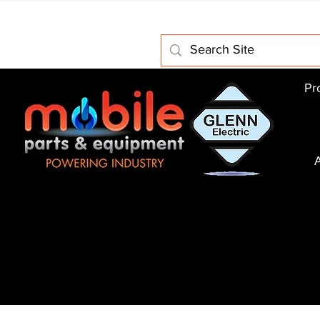
Home
About Us
Electric Motors
Schabmuller Pa
Pr