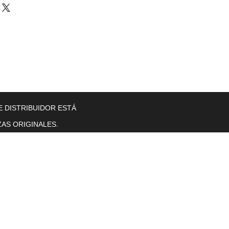
llers
Gearboxes
Contact Us
New Page
More
E DISTRIBUIDOR ESTÁ
AS ORIGINALES.
Horas de operación
Lunes a viernes. 8 a. M. T0 5 p. M.
se sentó.
sol