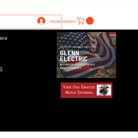
llers
Gearboxes
Contact Us
New Page
More
Iniciar sesión
ara
S