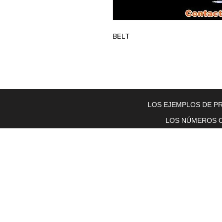
BELT
Home
About Us
Electric Motors
Schabmuller Pa
LOS EJEMPLOS DE PR
LOS NÚMEROS O
Piezas y equipos móviles y Glenn
Electric
200 W. 6th Street
Lockport, IL 60441