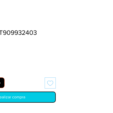
T909932403
o
ealizar compra