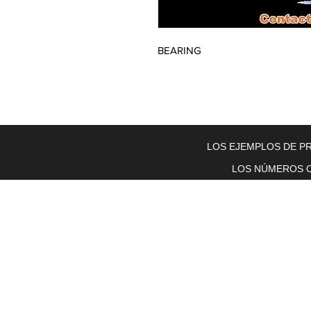
BEARING
Home
About Us
Electric Motors
Schabmuller Pa
LOS EJEMPLOS DE PR
LOS NÚMEROS O
Piezas y equipos móviles y Glenn
Electric
200 W. 6th Street
Lockport, IL 60441