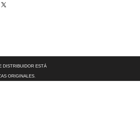
llers
Gearboxes
Contact Us
New Page
More
E DISTRIBUIDOR ESTÁ
AS ORIGINALES.
Horas de operación
Lunes a viernes. 8 a. M. T0 5 p. M.
se sentó.
sol