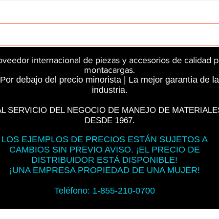
rts
InMotion
CFR Parts
SME / NetGain
Contro
oveedor internacional de piezas y accesorios de calidad p
montacargas.
Por debajo del precio minorista | La mejor garantía de la
industria.
AL SERVICIO DEL NEGOCIO DE MANEJO DE MATERIALE
DESDE 1967.
LOS EJEMPLOS DE PRECIOS ESTÁN SUJETOS A
CAMBIOS SIN PREVIO AVISO. ¡EL PRECIO DE
DISTRIBUIDOR ESTÁ DISPONIBLE!
¡UNA EMPRESA PROPIEDAD DE UNA MUJER!
Teléfono: 1-855-210-0700