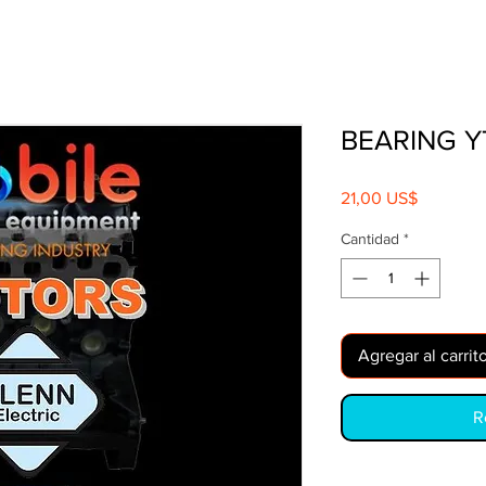
BEARING Y
Precio
21,00 US$
Cantidad
*
Agregar al carrit
R