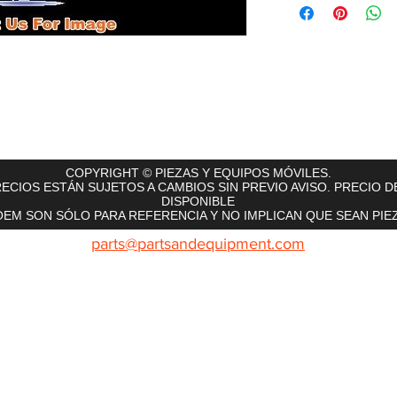
rts
InMotion
CFR Parts
SME / NetGain
Contro
COPYRIGHT © PIEZAS Y EQUIPOS MÓVILES.
ECIOS ESTÁN SUJETOS A CAMBIOS SIN PREVIO AVISO. PRECIO D
DISPONIBLE
EM SON SÓLO PARA REFERENCIA Y NO IMPLICAN QUE SEAN PIEZ
parts@partsandequipment.com
LLAMENOS: 855.210.0700