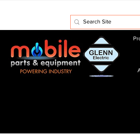
Home
About Us
Electric Motors
Schabmuller Pa
Pr