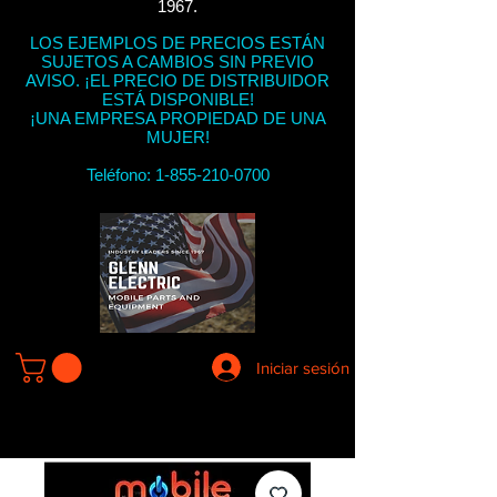
1967.
LOS EJEMPLOS DE PRECIOS ESTÁN
SUJETOS A CAMBIOS SIN PREVIO
AVISO. ¡EL PRECIO DE DISTRIBUIDOR
ESTÁ DISPONIBLE!
¡UNA EMPRESA PROPIEDAD DE UNA
MUJER!
Teléfono:
1-855-210-0700
Iniciar sesión