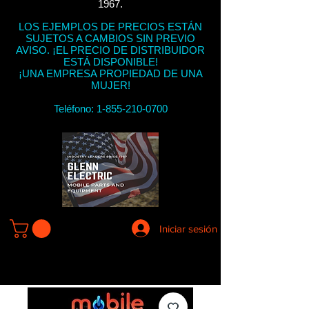
1967.
LOS EJEMPLOS DE PRECIOS ESTÁN
SUJETOS A CAMBIOS SIN PREVIO
AVISO. ¡EL PRECIO DE DISTRIBUIDOR
ESTÁ DISPONIBLE!
¡UNA EMPRESA PROPIEDAD DE UNA
MUJER!
Teléfono:
1-855-210-0700
Iniciar sesión