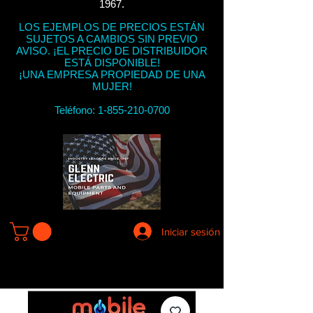
1967.
LOS EJEMPLOS DE PRECIOS ESTÁN
SUJETOS A CAMBIOS SIN PREVIO
AVISO. ¡EL PRECIO DE DISTRIBUIDOR
ESTÁ DISPONIBLE!
¡UNA EMPRESA PROPIEDAD DE UNA
MUJER!
Teléfono:
1-855-210-0700
Iniciar sesión