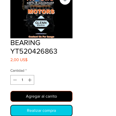
BEARING
YT520426863
Precio
2,00 US$
Cantidad
*
Agregar al carrito
Realizar compra