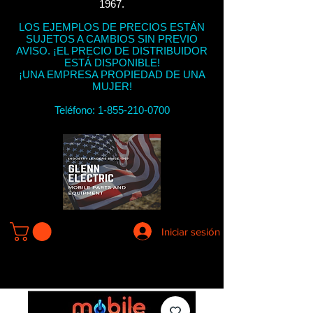
1967.
LOS EJEMPLOS DE PRECIOS ESTÁN
SUJETOS A CAMBIOS SIN PREVIO
AVISO. ¡EL PRECIO DE DISTRIBUIDOR
ESTÁ DISPONIBLE!
¡UNA EMPRESA PROPIEDAD DE UNA
MUJER!
Teléfono:
1-855-210-0700
Iniciar sesión