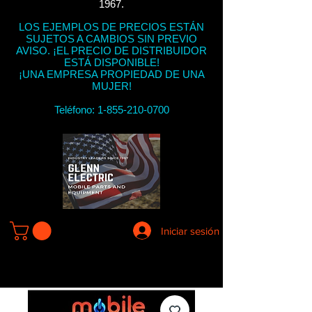
1967.
LOS EJEMPLOS DE PRECIOS ESTÁN
SUJETOS A CAMBIOS SIN PREVIO
AVISO. ¡EL PRECIO DE DISTRIBUIDOR
ESTÁ DISPONIBLE!
¡UNA EMPRESA PROPIEDAD DE UNA
MUJER!
Teléfono:
1-855-210-0700
Iniciar sesión