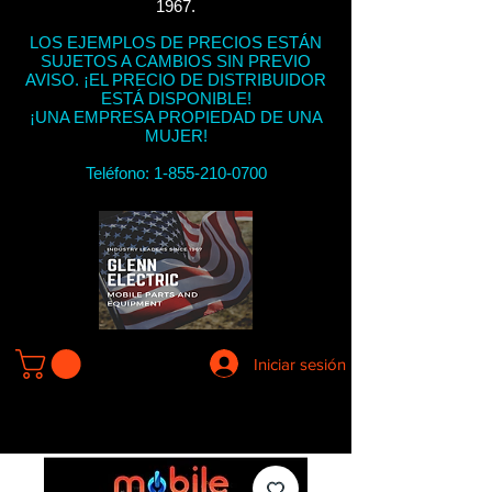
1967.
LOS EJEMPLOS DE PRECIOS ESTÁN
SUJETOS A CAMBIOS SIN PREVIO
AVISO. ¡EL PRECIO DE DISTRIBUIDOR
ESTÁ DISPONIBLE!
¡UNA EMPRESA PROPIEDAD DE UNA
MUJER!
Teléfono:
1-855-210-0700
Iniciar sesión