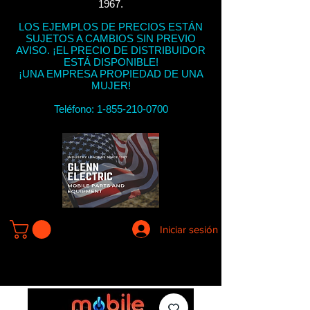
1967.
LOS EJEMPLOS DE PRECIOS ESTÁN
SUJETOS A CAMBIOS SIN PREVIO
AVISO. ¡EL PRECIO DE DISTRIBUIDOR
ESTÁ DISPONIBLE!
¡UNA EMPRESA PROPIEDAD DE UNA
MUJER!
Teléfono:
1-855-210-0700
Iniciar sesión