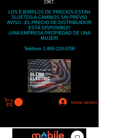
1967.
LOS EJEMPLOS DE PRECIOS ESTÁN
SUJETOS A CAMBIOS SIN PREVIO
AVISO. ¡EL PRECIO DE DISTRIBUIDOR
ESTÁ DISPONIBLE!
¡UNA EMPRESA PROPIEDAD DE UNA
MUJER!
Teléfono:
1-855-210-0700
Iniciar sesión