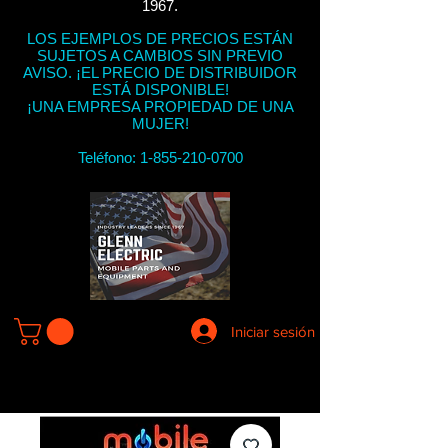
1967.
LOS EJEMPLOS DE PRECIOS ESTÁN
SUJETOS A CAMBIOS SIN PREVIO
AVISO. ¡EL PRECIO DE DISTRIBUIDOR
ESTÁ DISPONIBLE!
¡UNA EMPRESA PROPIEDAD DE UNA
MUJER!
Teléfono:
1-855-210-0700
Iniciar sesión