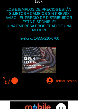
1967.
LOS EJEMPLOS DE PRECIOS ESTÁN
SUJETOS A CAMBIOS SIN PREVIO
AVISO. ¡EL PRECIO DE DISTRIBUIDOR
ESTÁ DISPONIBLE!
¡UNA EMPRESA PROPIEDAD DE UNA
MUJER!
Teléfono:
1-855-210-0700
Iniciar sesión