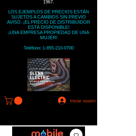
1967.
LOS EJEMPLOS DE PRECIOS ESTÁN
SUJETOS A CAMBIOS SIN PREVIO
AVISO. ¡EL PRECIO DE DISTRIBUIDOR
ESTÁ DISPONIBLE!
¡UNA EMPRESA PROPIEDAD DE UNA
MUJER!
Teléfono:
1-855-210-0700
Iniciar sesión