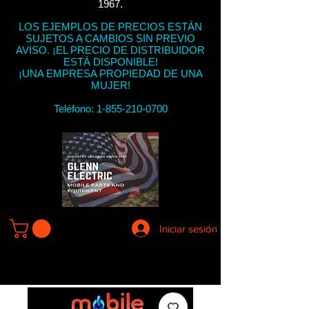
1967.
LOS EJEMPLOS DE PRECIOS ESTÁN
SUJETOS A CAMBIOS SIN PREVIO
AVISO. ¡EL PRECIO DE DISTRIBUIDOR
ESTÁ DISPONIBLE!
¡UNA EMPRESA PROPIEDAD DE UNA
MUJER!
Teléfono:
1-855-210-0700
Iniciar sesión