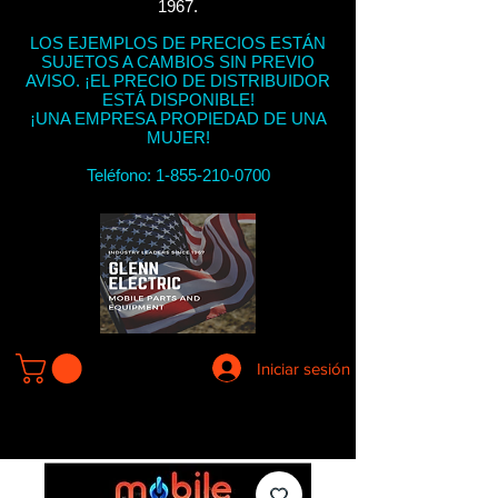
1967.
LOS EJEMPLOS DE PRECIOS ESTÁN
SUJETOS A CAMBIOS SIN PREVIO
AVISO. ¡EL PRECIO DE DISTRIBUIDOR
ESTÁ DISPONIBLE!
¡UNA EMPRESA PROPIEDAD DE UNA
MUJER!
Teléfono:
1-855-210-0700
Iniciar sesión