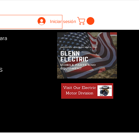
llers
Gearboxes
Contact Us
New Page
More
Iniciar sesión
ara
S