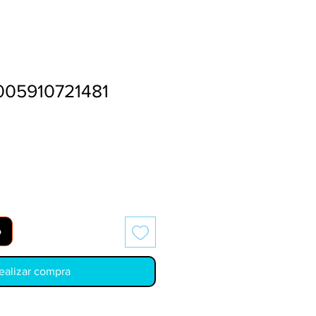
05910721481
o
ealizar compra