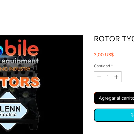
ROTOR TY0
Precio
3,00 US$
Cantidad
*
Agregar al carrit
R