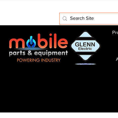
Home
About Us
Electric Motors
Schabmuller Pa
Pr