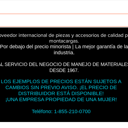
rts
InMotion
CFR Parts
SME / NetGain
Contro
oveedor internacional de piezas y accesorios de calidad p
montacargas.
Por debajo del precio minorista | La mejor garantía de la
industria.
AL SERVICIO DEL NEGOCIO DE MANEJO DE MATERIALE
DESDE 1967.
LOS EJEMPLOS DE PRECIOS ESTÁN SUJETOS A
CAMBIOS SIN PREVIO AVISO. ¡EL PRECIO DE
DISTRIBUIDOR ESTÁ DISPONIBLE!
¡UNA EMPRESA PROPIEDAD DE UNA MUJER!
Teléfono: 1-855-210-0700