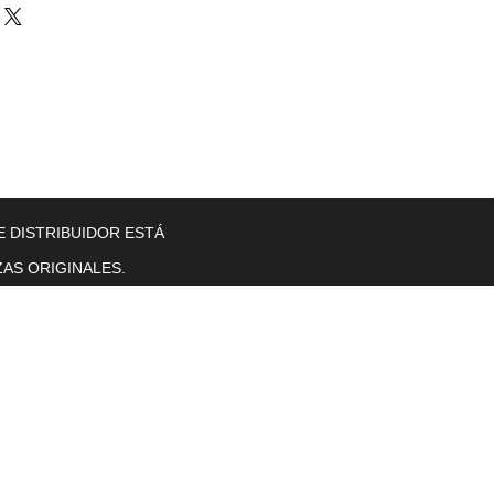
llers
Gearboxes
Contact Us
New Page
More
E DISTRIBUIDOR ESTÁ
AS ORIGINALES.
Horas de operación
Lunes a viernes. 8 a. M. T0 5 p. M.
se sentó.
sol