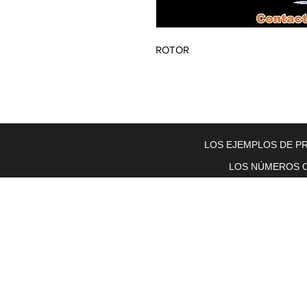
ROTOR
Home
About Us
Electric Motors
Schabmuller Pa
LOS EJEMPLOS DE PR
LOS NÚMEROS O
Piezas y equipos móviles y Glenn
Electric
200 W. 6th Street
Lockport, IL 60441