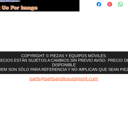
rts
InMotion
CFR Parts
SME / NetGain
Contro
COPYRIGHT © PIEZAS Y EQUIPOS MÓVILES.
ECIOS ESTÁN SUJETOS A CAMBIOS SIN PREVIO AVISO. PRECIO D
DISPONIBLE
EM SON SÓLO PARA REFERENCIA Y NO IMPLICAN QUE SEAN PIEZ
parts@partsandequipment.com
LLAMENOS: 855.210.0700