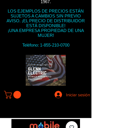
1967.
LOS EJEMPLOS DE PRECIOS ESTÁN
SUJETOS A CAMBIOS SIN PREVIO
AVISO. ¡EL PRECIO DE DISTRIBUIDOR
ESTÁ DISPONIBLE!
¡UNA EMPRESA PROPIEDAD DE UNA
MUJER!
Teléfono:
1-855-210-0700
Iniciar sesión