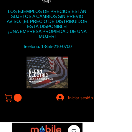
1967.
LOS EJEMPLOS DE PRECIOS ESTÁN
SUJETOS A CAMBIOS SIN PREVIO
AVISO. ¡EL PRECIO DE DISTRIBUIDOR
ESTÁ DISPONIBLE!
¡UNA EMPRESA PROPIEDAD DE UNA
MUJER!
Teléfono:
1-855-210-0700
Iniciar sesión