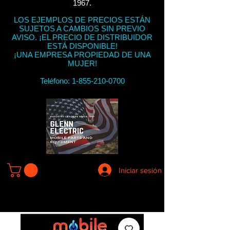
1967.
LOS EJEMPLOS DE PRECIOS ESTÁN
SUJETOS A CAMBIOS SIN PREVIO
AVISO. ¡EL PRECIO DE DISTRIBUIDOR
ESTÁ DISPONIBLE!
¡UNA EMPRESA PROPIEDAD DE UNA
MUJER!
Teléfono:
1-855-210-0700
Iniciar sesión