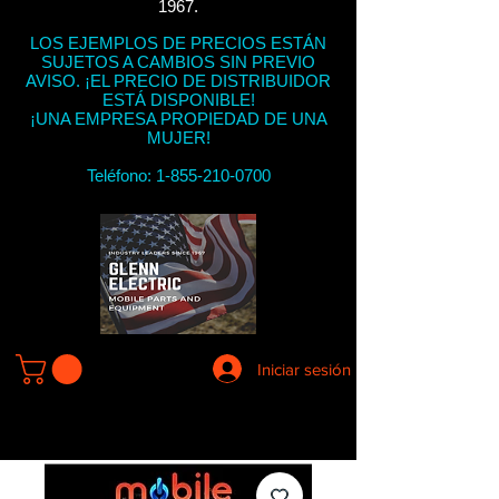
1967.
LOS EJEMPLOS DE PRECIOS ESTÁN
SUJETOS A CAMBIOS SIN PREVIO
AVISO. ¡EL PRECIO DE DISTRIBUIDOR
ESTÁ DISPONIBLE!
¡UNA EMPRESA PROPIEDAD DE UNA
MUJER!
Teléfono:
1-855-210-0700
Iniciar sesión