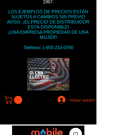
1967.
LOS EJEMPLOS DE PRECIOS ESTÁN
SUJETOS A CAMBIOS SIN PREVIO
AVISO. ¡EL PRECIO DE DISTRIBUIDOR
ESTÁ DISPONIBLE!
¡UNA EMPRESA PROPIEDAD DE UNA
MUJER!
Teléfono:
1-855-210-0700
Iniciar sesión