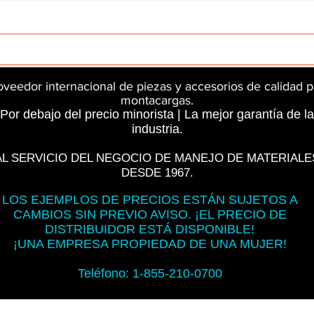
rts
InMotion
CFR Parts
SME / NetGain
Contro
oveedor internacional de piezas y accesorios de calidad p
montacargas.
Por debajo del precio minorista | La mejor garantía de la
industria.
AL SERVICIO DEL NEGOCIO DE MANEJO DE MATERIALE
DESDE 1967.
LOS EJEMPLOS DE PRECIOS ESTÁN SUJETOS A
CAMBIOS SIN PREVIO AVISO. ¡EL PRECIO DE
DISTRIBUIDOR ESTÁ DISPONIBLE!
¡UNA EMPRESA PROPIEDAD DE UNA MUJER!
Teléfono: 1-855-210-0700