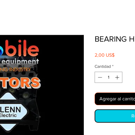
BEARING H
Precio
2,00 US$
Cantidad
*
Agregar al carrit
R