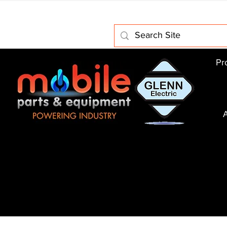
Home
About Us
Electric Motors
Schabmuller Pa
Pr