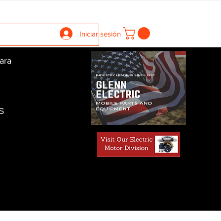
llers
Gearboxes
Contact Us
New Page
More
Iniciar sesión
ara
S