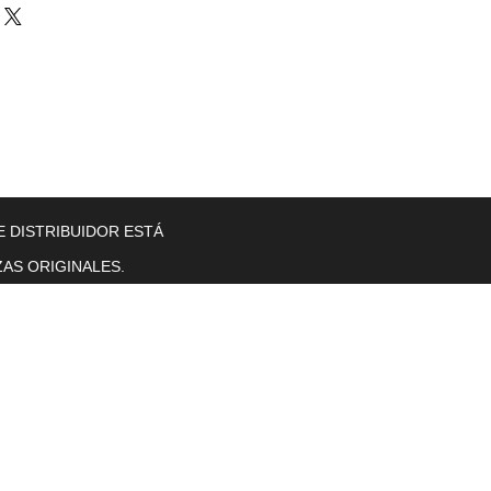
llers
Gearboxes
Contact Us
New Page
More
E DISTRIBUIDOR ESTÁ
AS ORIGINALES.
Horas de operación
Lunes a viernes. 8 a. M. T0 5 p. M.
se sentó.
sol