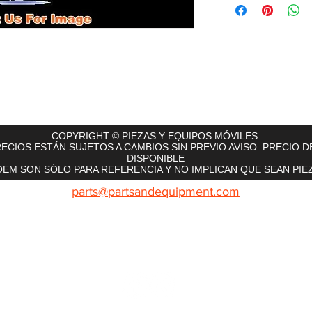
rts
InMotion
CFR Parts
SME / NetGain
Contro
COPYRIGHT © PIEZAS Y EQUIPOS MÓVILES.
ECIOS ESTÁN SUJETOS A CAMBIOS SIN PREVIO AVISO. PRECIO D
DISPONIBLE
EM SON SÓLO PARA REFERENCIA Y NO IMPLICAN QUE SEAN PIEZ
parts@partsandequipment.com
LLAMENOS: 855.210.0700