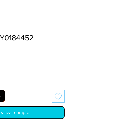
Y0184452
o
ealizar compra