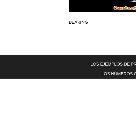
BEARING
Home
About Us
Electric Motors
Schabmuller Pa
LOS EJEMPLOS DE PR
LOS NÚMEROS O
Piezas y equipos móviles y Glenn
Electric
200 W. 6th Street
Lockport, IL 60441