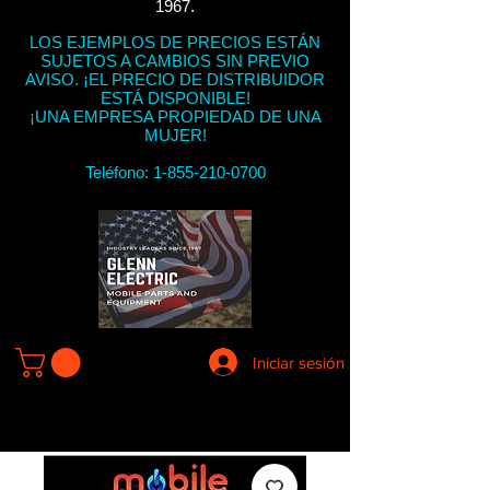
1967.
LOS EJEMPLOS DE PRECIOS ESTÁN
SUJETOS A CAMBIOS SIN PREVIO
AVISO. ¡EL PRECIO DE DISTRIBUIDOR
ESTÁ DISPONIBLE!
¡UNA EMPRESA PROPIEDAD DE UNA
MUJER!
Teléfono:
1-855-210-0700
Iniciar sesión