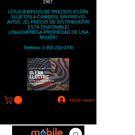
1967.
LOS EJEMPLOS DE PRECIOS ESTÁN
SUJETOS A CAMBIOS SIN PREVIO
AVISO. ¡EL PRECIO DE DISTRIBUIDOR
ESTÁ DISPONIBLE!
¡UNA EMPRESA PROPIEDAD DE UNA
MUJER!
Teléfono:
1-855-210-0700
Iniciar sesión