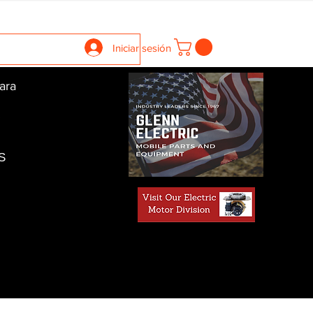
llers
Gearboxes
Contact Us
New Page
More
Iniciar sesión
ara
S