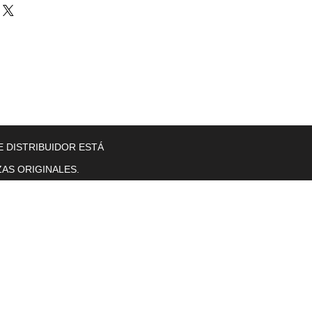
llers
Gearboxes
Contact Us
New Page
More
E DISTRIBUIDOR ESTÁ
AS ORIGINALES.
Horas de operación
Lunes a viernes. 8 a. M. T0 5 p. M.
se sentó.
sol