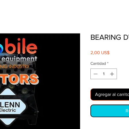
BEARING 
Precio
2,00 US$
Cantidad
*
Agregar al carrit
R