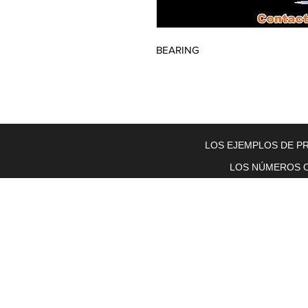
BEARING
Home
About Us
Electric Motors
Schabmuller Pa
LOS EJEMPLOS DE PR
LOS NÚMEROS O
Piezas y equipos móviles y Glenn
Electric
200 W. 6th Street
Lockport, IL 60441