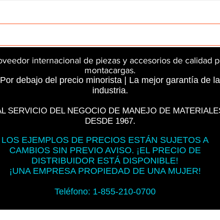
rts
InMotion
CFR Parts
SME / NetGain
Contro
oveedor internacional de piezas y accesorios de calidad p
montacargas.
Por debajo del precio minorista | La mejor garantía de la
industria.
AL SERVICIO DEL NEGOCIO DE MANEJO DE MATERIALE
DESDE 1967.
LOS EJEMPLOS DE PRECIOS ESTÁN SUJETOS A
CAMBIOS SIN PREVIO AVISO. ¡EL PRECIO DE
DISTRIBUIDOR ESTÁ DISPONIBLE!
¡UNA EMPRESA PROPIEDAD DE UNA MUJER!
Teléfono: 1-855-210-0700