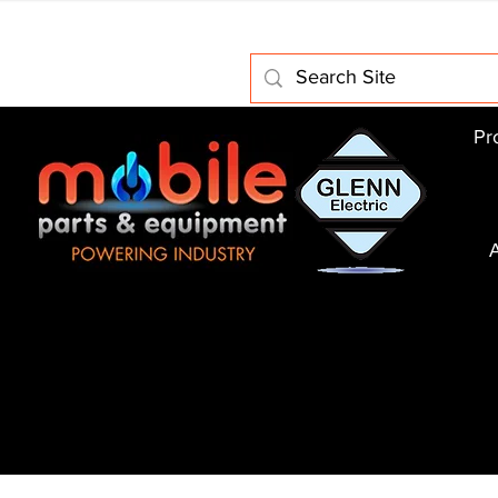
Home
About Us
Electric Motors
Schabmuller Pa
Pr