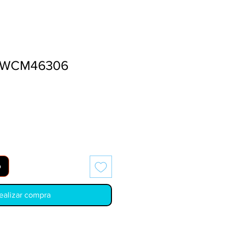
DWCM46306
o
ealizar compra