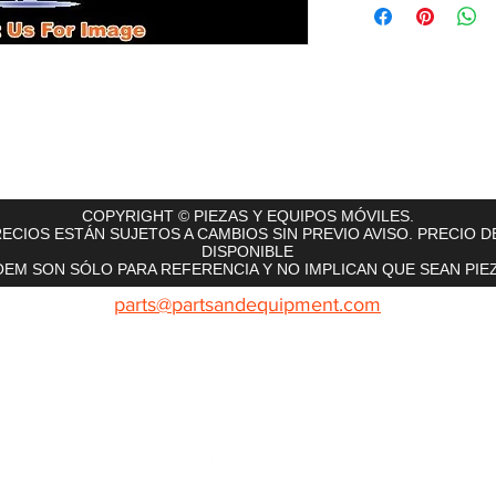
rts
InMotion
CFR Parts
SME / NetGain
Contro
COPYRIGHT © PIEZAS Y EQUIPOS MÓVILES.
ECIOS ESTÁN SUJETOS A CAMBIOS SIN PREVIO AVISO. PRECIO D
DISPONIBLE
EM SON SÓLO PARA REFERENCIA Y NO IMPLICAN QUE SEAN PIEZ
parts@partsandequipment.com
LLAMENOS: 855.210.0700