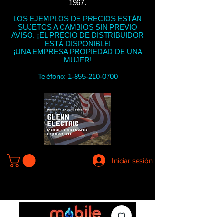
1967.
LOS EJEMPLOS DE PRECIOS ESTÁN
SUJETOS A CAMBIOS SIN PREVIO
AVISO. ¡EL PRECIO DE DISTRIBUIDOR
ESTÁ DISPONIBLE!
¡UNA EMPRESA PROPIEDAD DE UNA
MUJER!
Teléfono:
1-855-210-0700
Iniciar sesión