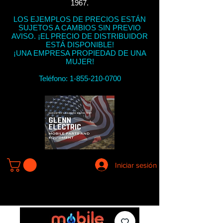
1967.
LOS EJEMPLOS DE PRECIOS ESTÁN
SUJETOS A CAMBIOS SIN PREVIO
AVISO. ¡EL PRECIO DE DISTRIBUIDOR
ESTÁ DISPONIBLE!
¡UNA EMPRESA PROPIEDAD DE UNA
MUJER!
Teléfono:
1-855-210-0700
Iniciar sesión